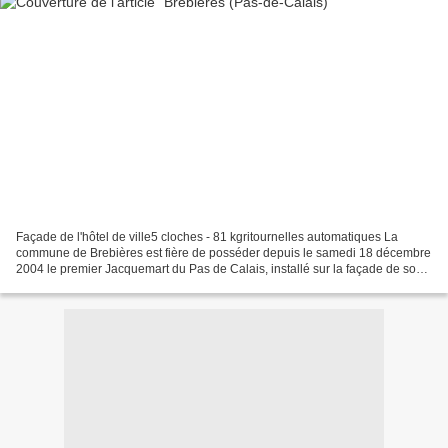
Façade de l'hôtel de ville5 cloches - 81 kgritournelles automatiques La
commune de Brebières est fière de posséder depuis le samedi 18 décembre
2004 le premier Jacquemart du Pas de Calais, installé sur la façade de son
hôtel de ville. Ce Jacquemart représente...