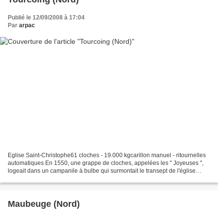
Publié le 12/09/2008 à 17:04
Par
arpac
Eglise Saint-Christophe61 cloches - 19.000 kgcarillon manuel - ritournelles
automatiques En 1550, une grappe de cloches, appelées les " Joyeuses ",
logeait dans un campanile à bulbe qui surmontait le transept de l'église
primitive, en son milieu. On n'a...
Maubeuge (Nord)