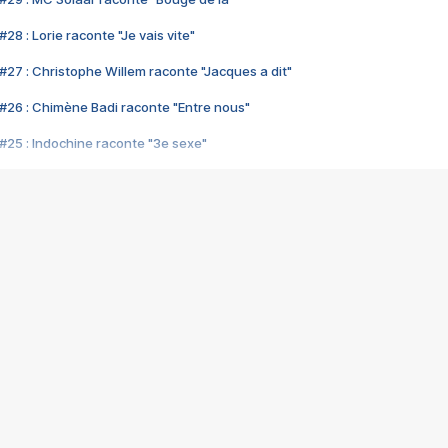
28 : Lorie raconte "Je vais vite"
#27 : Christophe Willem raconte "Jacques a dit"
#26 : Chimène Badi raconte "Entre nous"
#25 : Indochine raconte "3e sexe"
#24 : Zaho raconte "C'est chelou"
#23 : Patrick Bruel raconte "Au café des délices"
#22 : Kyo raconte "Le chemin"
#21 : Nolwenn Leroy raconte "Cassé"
#20 : Patrick Hernandez raconte "Born to be alive"
#19 : Lorie raconte "Près de moi"
#18 : Michael Jones raconte "A nos actes manqués" (avec Jean-Jacque
#17 : Khaled raconte "Aïcha"