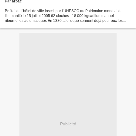
Par
arpac
Beffroi de l'hôtel de ville inscrit par l'UNESCO au Patrimoine mondial de
l'humanité le 15 juillet 2005 62 cloches - 18.000 kgcarillon manuel -
ritournelles automatiques En 1380, alors que sonnent déjà pour eux les
prémisses de l'ère bourguignonne, les...
Publicité