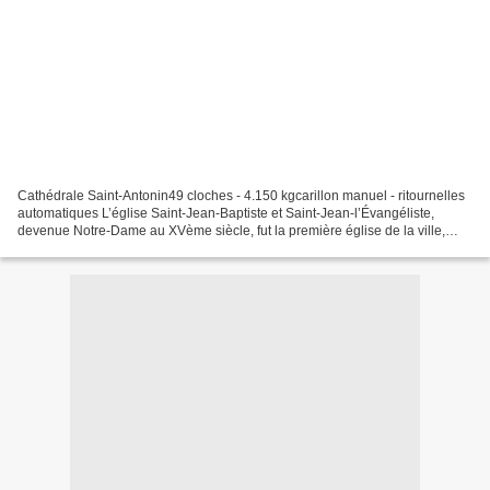
Cathédrale Saint-Antonin49 cloches - 4.150 kgcarillon manuel - ritournelles
automatiques L’église Saint-Jean-Baptiste et Saint-Jean-l’Évangéliste,
devenue Notre-Dame au XVème siècle, fut la première église de la ville,
bâtie au XIIème siècle, au pied...