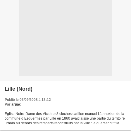
Lille (Nord)
Publié le 03/09/2008 à 13:12
Par
arpac
Eglise Notre-Dame des Victoires8 cloches carillon manuel L'annexion de la
commune d’Esquermes par Lille en 1860 avait laissé une partie du territoire
urbain au dehors des remparts reconstruits par la ville : le quartier dit " la
banlieue d’Esquermes ".Après...