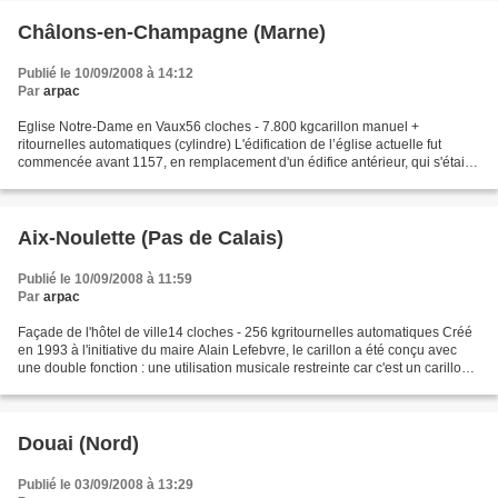
Châlons-en-Champagne (Marne)
Publié le 10/09/2008 à 14:12
Par
arpac
Eglise Notre-Dame en Vaux56 cloches - 7.800 kgcarillon manuel +
ritournelles automatiques (cylindre) L'édification de l’église actuelle fut
commencée avant 1157, en remplacement d'un édifice antérieur, qui s'était
écroulé. Sa reconstruction fut achevée...
Aix-Noulette (Pas de Calais)
Publié le 10/09/2008 à 11:59
Par
arpac
Façade de l'hôtel de ville14 cloches - 256 kgritournelles automatiques Créé
en 1993 à l'initiative du maire Alain Lefebvre, le carillon a été conçu avec
une double fonction : une utilisation musicale restreinte car c'est un carillon
de ritournelle qui...
Douai (Nord)
Publié le 03/09/2008 à 13:29