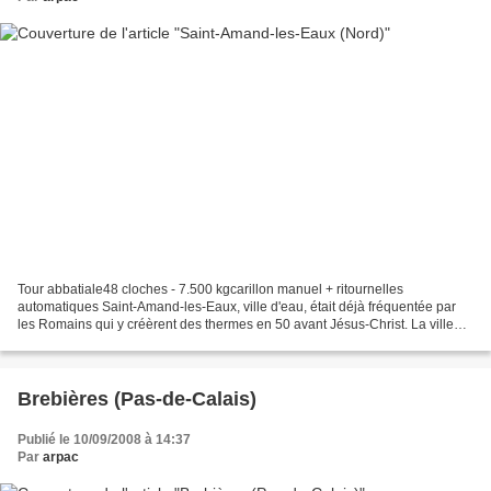
Tour abbatiale48 cloches - 7.500 kgcarillon manuel + ritournelles
automatiques Saint-Amand-les-Eaux, ville d'eau, était déjà fréquentée par
les Romains qui y créèrent des thermes en 50 avant Jésus-Christ. La ville
doit son nom au moine Amand, évêque de...
Brebières (Pas-de-Calais)
Publié le 10/09/2008 à 14:37
Par
arpac