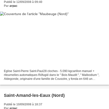
Publié le 12/09/2008 à 09:40
Par
arpac
Eglise Saint-Pierre Saint-Paul28 cloches - 5.090 kgcarillon manuel +
ritournelles automatiques Réfugié dans le " Bois Maudit ", " Malbodium ",
Aldegonde, originaire d'une famille de Cousolre, y fonda en 646 un
monastère qui fut à l'origine de la cité....
Saint-Amand-les-Eaux (Nord)
Publié le 10/09/2008 à 18:37
Par
arpac