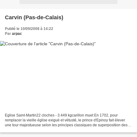
Carvin (Pas-de-Calais)
Publié le 10/09/2008 à 14:22
Par
arpac
Eglise Saint-Martin22 cloches - 3.449 kgcarillon muet En 1702, pour
remplacer la vieille église exiguë et vétusté, le prince d'Epinoy fait élever
une tour majestueuse selon les principes classiques de superposition des
ordres d'architecture, en y mêlant...