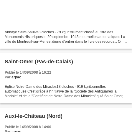
Abbaye Saint-Saulve8 cloches - 79 kg Instrument classé au titre des
Monuments Historiques le 20 septembre 1943 ritournelles automatiques La
ville de Montreuil-sur-Mer est digne d'entrer dans le livre des records... On y
construira jusqu'à 26 églises et...
Saint-Omer (Pas-de-Calais)
Publié le 14/09/2008 à 16:22
Par
arpac
Eglise Notre-Dame des Miracles13 cloches - 919 kgritournelles
automatiques C'est grâce à l'initiative de la "Société des Antiquaires la
Morinie" et de la "Confrérie de Notre-Dame des Miracles" qu'à Saint-Omer, le
temps est de nouveau ponctué par des sonneries...
Auxi-le-Château (Nord)
Publié le 14/09/2008 à 14:00
Par
arpac