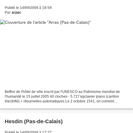
Publié le 14/09/2008 à 18:59
Par
arpac
Beffroi de l'hôtel de ville inscrit par l'UNESCO au Patrimoine mondial de
l'humanité le 15 juillet 2005 40 cloches - 5.727 kgclavier piano (carillon
électrifié) + ritournelles automatiques Le 2 octobre 1541, on comvint
Jacques Halot, habile horloger d’Arras,...
Hesdin (Pas-de-Calais)
Publié le 14/09/2008 à 17:27