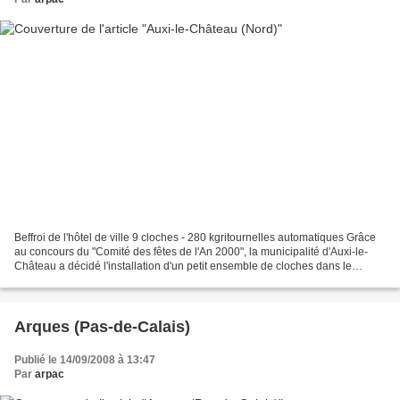
Beffroi de l'hôtel de ville 9 cloches - 280 kgritournelles automatiques Grâce
au concours du "Comité des fêtes de l'An 2000", la municipalité d'Auxi-le-
Château a décidé l'installation d'un petit ensemble de cloches dans le
campanaile de l'Hôtel de Ville....
Arques (Pas-de-Calais)
Publié le 14/09/2008 à 13:47
Par
arpac