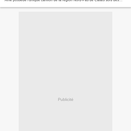
Amé possède l'unique carillon de la région Nord-Pas de Calais sorti des
ateliers de Georges Farnier à Robécourt dans...
Publicité