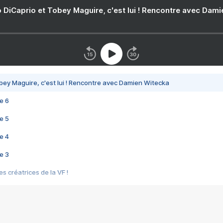
 DiCaprio et Tobey Maguire, c'est lui ! Rencontre avec Dam
bey Maguire, c'est lui ! Rencontre avec Damien Witecka
e 6
e 5
e 4
e 3
s créatrices de la VF !
e 2
e 1