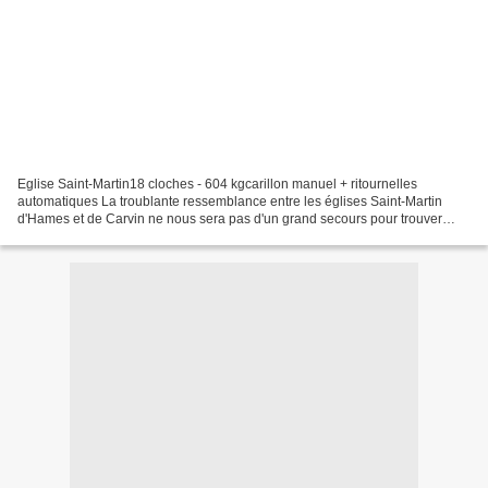
Eglise Saint-Martin18 cloches - 604 kgcarillon manuel + ritournelles
automatiques La troublante ressemblance entre les églises Saint-Martin
d'Hames et de Carvin ne nous sera pas d'un grand secours pour trouver
quelques indices sur l'histoire du carillon...