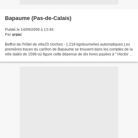
Bapaume (Pas-de-Calais)
Publié le 14/09/2008 à 13:45
Par
arpac
Beffroi de l'hôtel de ville20 cloches - 1.218 kgritournelles automatiques Les
premières traces du carillon de Bapaume se trouvent dans les comptes de la
ville datés de 1598 où figure cette dépense de dix livres payées à " Hector le
Vag pour avoir renouvelé...