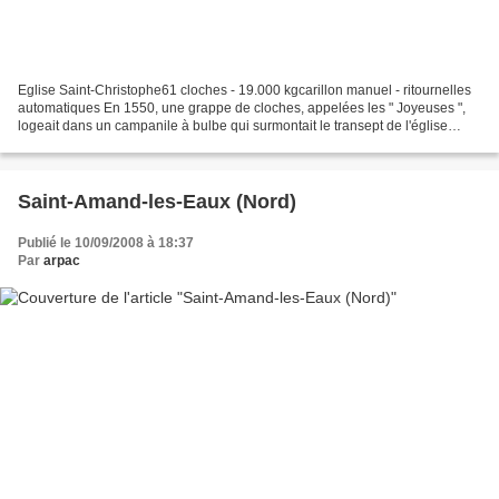
Eglise Saint-Christophe61 cloches - 19.000 kgcarillon manuel - ritournelles
automatiques En 1550, une grappe de cloches, appelées les " Joyeuses ",
logeait dans un campanile à bulbe qui surmontait le transept de l'église
primitive, en son milieu. On n'a...
Saint-Amand-les-Eaux (Nord)
Publié le 10/09/2008 à 18:37
Par
arpac