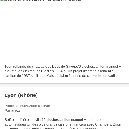
Tour Yollande du château des Ducs de Savoie70 clochescarillon manuel +
ritournelles électriques C'est en 1984 qu'un projet d'agrandissement du
carillon de 1937 se fit jour. Mais décision fut prise de construire un carillon
neuf de 70 cloches, un des plus...
Lyon (Rhône)
Publié le 15/09/2008 à 10:46
Par
arpac
Beffroi de l'hôtel de ville65 clochescarillon manuel + ritournelles
automatiques Un des plus grands carillons Français avec Chambéry, Dijon