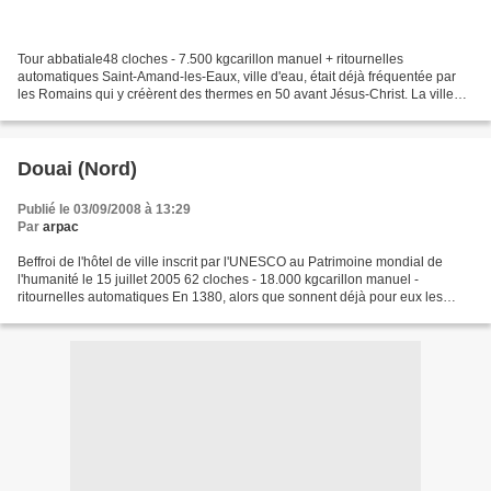
Tour abbatiale48 cloches - 7.500 kgcarillon manuel + ritournelles
automatiques Saint-Amand-les-Eaux, ville d'eau, était déjà fréquentée par
les Romains qui y créèrent des thermes en 50 avant Jésus-Christ. La ville
doit son nom au moine Amand, évêque de...
Douai (Nord)
Publié le 03/09/2008 à 13:29
Par
arpac
Beffroi de l'hôtel de ville inscrit par l'UNESCO au Patrimoine mondial de
l'humanité le 15 juillet 2005 62 cloches - 18.000 kgcarillon manuel -
ritournelles automatiques En 1380, alors que sonnent déjà pour eux les
prémisses de l'ère bourguignonne, les...