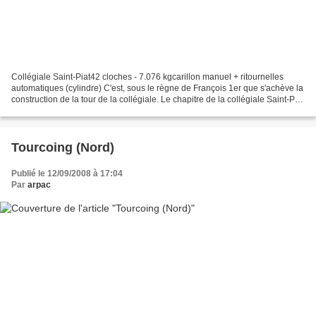
Collégiale Saint-Piat42 cloches - 7.076 kgcarillon manuel + ritournelles
automatiques (cylindre) C'est, sous le règne de François 1er que s'achève la
construction de la tour de la collégiale. Le chapitre de la collégiale Saint-Piat
voulant lui donner...
Tourcoing (Nord)
Publié le 12/09/2008 à 17:04
Par
arpac