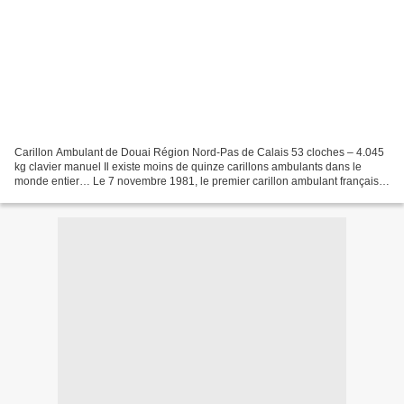
Carillon Ambulant de Douai Région Nord-Pas de Calais 53 cloches – 4.045
kg clavier manuel Il existe moins de quinze carillons ambulants dans le
monde entier… Le 7 novembre 1981, le premier carillon ambulant français
est inauguré dans le cadre du festival...