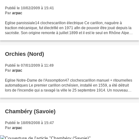
Publié le 10/02/2009 à 15:41
Par
arpac
Eglise paroissiale14 clochescarillon électrique Ce carillon, naguère à
traction mécanique, fut électrifié en 1971 afin de pouvoir être joué depuis la
sacristie. Son origine remonte à juillet 1899 et il est le seul en Rhône Alpes à
avoir reçu des cloches...
Orchies (Nord)
Publié le 07/01/2009 à 11:49
Par
arpac
Eglise Notre-Dame de l'Assomption47 clochescarillon manuel + ritournelles
automatiques Le premier carillon orchésien, installé en 1559, a été détruit
lors de l'incendie qui a ravagé la ville le 25 septembre 1914. Un nouveau
carillon réalisé par la maison...
Chambéry (Savoie)
Publié le 18/09/2008 à 15:47
Par
arpac