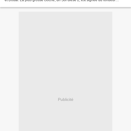
et Douai. La plus grosse cloche, un Sol dièse 2, est signée du fondeur
Lyonnais Dupont Père et Fils, (4.300 kgs...
Publicité