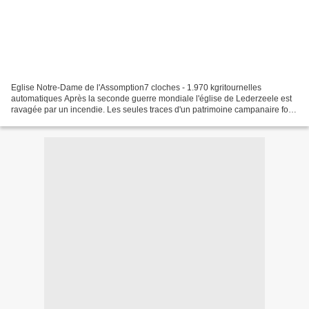
Eglise Notre-Dame de l'Assomption7 cloches - 1.970 kgritournelles
automatiques Après la seconde guerre mondiale l'église de Lederzeele est
ravagée par un incendie. Les seules traces d'un patrimoine campanaire font
état de bourdons datant de 1617, d'une...