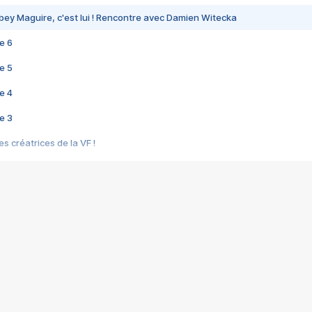
bey Maguire, c'est lui ! Rencontre avec Damien Witecka
e 6
e 5
e 4
e 3
s créatrices de la VF !
e 2
e 1
e Mektoub My Love arrive enfin ! Rencontre avec Shaïn Boumedine et Sal
i : après Toni en famille
elle réalise le bouleversant Dites lui que je l'aime
ais ! Rencontre autour de Vie privée de Rebecca Zlotowski