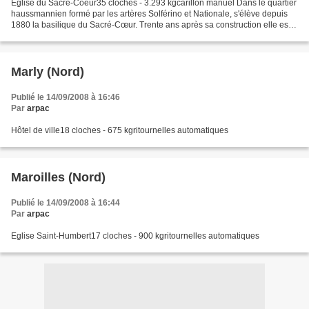
Eglise du Sacré-Coeur35 cloches - 3.293 kgcarillon manuel Dans le quartier
haussmannien formé par les artères Solférino et Nationale, s'élève depuis
1880 la basilique du Sacré-Cœur. Trente ans après sa construction elle est
dotée, grâce aux libéralités...
Marly (Nord)
Publié le 14/09/2008 à 16:46
Par
arpac
Hôtel de ville18 cloches - 675 kgritournelles automatiques
Maroilles (Nord)
Publié le 14/09/2008 à 16:44
Par
arpac
Eglise Saint-Humbert17 cloches - 900 kgritournelles automatiques