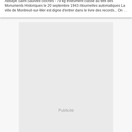
Abbaye Saint-Saulve8 cloches - 79 kg Instrument classé au titre des
Monuments Historiques le 20 septembre 1943 ritournelles automatiques La
ville de Montreuil-sur-Mer est digne d'entrer dans le livre des records... On y
construira jusqu'à 26 églises et...
Publicité