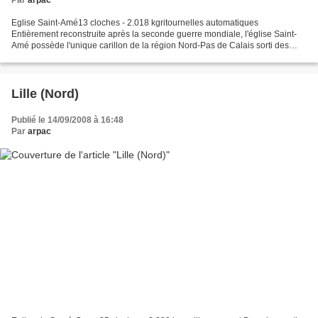
Eglise Saint-Amé13 cloches - 2.018 kgritournelles automatiques
Entièrement reconstruite après la seconde guerre mondiale, l'église Saint-
Amé possède l'unique carillon de la région Nord-Pas de Calais sorti des
ateliers de Georges Farnier à Robécourt dans...
Lille (Nord)
Publié le 14/09/2008 à 16:48
Par
arpac