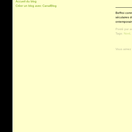
Accueil du blog
Créer un blog avec CanalBlog
Beffroi com
séculaires d
ontemporain
Posté par a
Tags:
Nord
Vous aimez