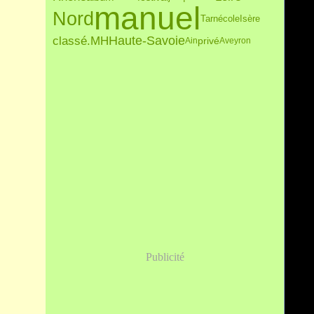
manuel
Nord
Tarn
Isère
école
Haute-Savoie
classé.MH
privé
Ain
Aveyron
Publicité