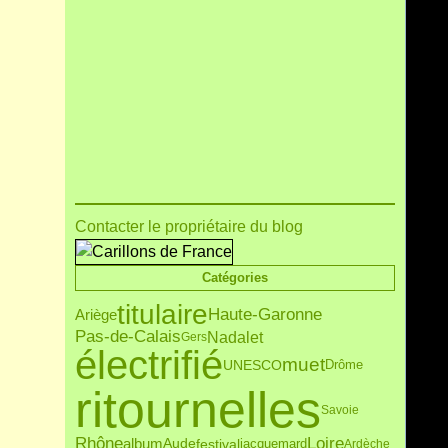
Contacter le propriétaire du blog
Catégories
titulaire
Haute-Garonne
Ariège
Pas-de-Calais
Nadalet
Gers
électrifié
muet
UNESCO
Drôme
ritournelles
Savoie
Loire
Rhône
Aude
album
festival
jacquemard
Ardèche