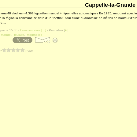
Cappelle-la-Grande
munal48 cloches - 4.368 kgcarillon manuel + ritpurnelles automatiques En 1985, renouant avec les
e la région la commune se dote d'un "beffroi", tour d'une quarantaine de mètres de hauteur d'arc
e,...
rpac à 15:38 -
Commentaires [
…
]
- Permalien [
#
]
,
manuel
,
titulaire
,
ritournelles
 ?
0 vote