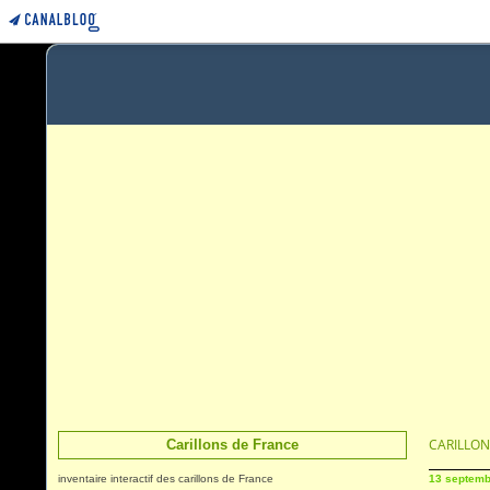
CARILLON
Carillons de France
inventaire interactif des carillons de France
13 septemb