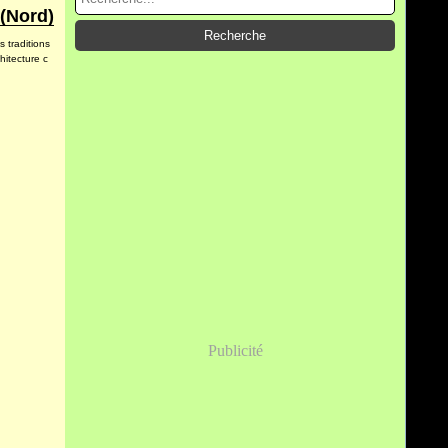
 (Nord)
 traditions
hitecture c
Publicité