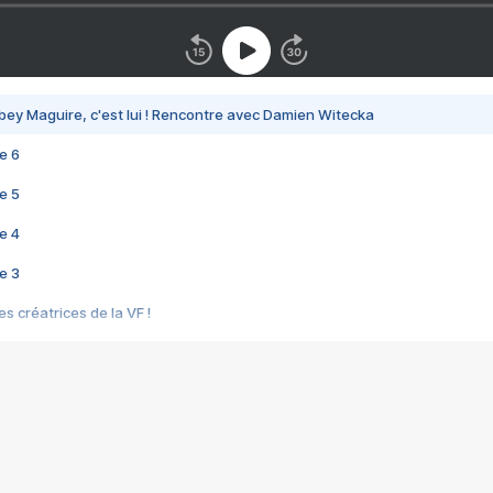
bey Maguire, c'est lui ! Rencontre avec Damien Witecka
e 6
e 5
e 4
e 3
s créatrices de la VF !
e 2
e 1
e Mektoub My Love arrive enfin ! Rencontre avec Shaïn Boumedine et Sal
i : après Toni en famille