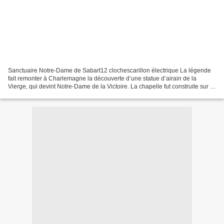
Sanctuaire Notre-Dame de Sabart12 clochescarillon électrique La légende
fait remonter à Charlemagne la découverte d’une statue d’airain de la
Vierge, qui devint Notre-Dame de la Victoire. La chapelle fut construite sur le
lieu même de la découverte.Mais...