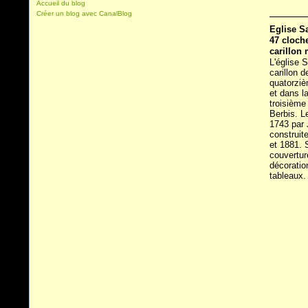
Accueil du blog
Créer un blog avec CanalBlog
Eglise S
47 cloch
carillon
L'église 
carillon d
quatorziè
et dans l
troisième
Berbis. L
1743 par 
construit
et 1881. S
couvertur
décoratio
tableaux.