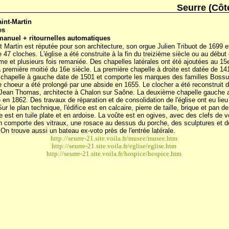
Seurre (Côt
aint-Martin
es
 manuel + ritournelles automatiques
St Martin est réputée pour son architecture, son orgue Julien Tribuot de 1699 e
e 47 cloches. L'église a été construite à la fin du treizième siècle ou au début
me et plusieurs fois remaniée. Des chapelles latérales ont été ajoutées au 15
a première moitié du 16e siècle. La première chapelle à droite est datée de 14
 chapelle à gauche date de 1501 et comporte les marques des familles Bossu
e choeur a été prolongé par une abside en 1655. Le clocher a été reconstruit 
Jean Thomas, architecte à Chalon sur Saône. La deuxième chapelle gauche 
e en 1862. Des travaux de réparation et de consolidation de l'église ont eu lie
ur le plan technique, l'édifice est en calcaire, pierre de taille, brique et pan d
e est en tuile plate et en ardoise. La voûte est en ogives, avec des clefs de v
n comporte des vitraux, une rosace au dessus du porche, des sculptures et 
 On trouve aussi un bateau ex-voto près de l'entrée latérale.
http://seurre-21.site.voila.fr/musee/musee.htm
http://seurre-21.site.voila.fr/eglise/eglise.htm
http://seurre-21.site.voila.fr/hospice/hospice.htm