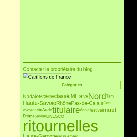
Contacter le propriétaire du blog
Catégories
Nord
classé.MH
Nadalet
privé
Tarn
Ardèche
Haute-Savoie
Rhône
Pas-de-Calais
Gers
titulaire
muet
Aude
festival
école
Aveyron
Ain
Drôme
UNESCO
Savoie
ritournelles
Haute-Garonne
jacquemard