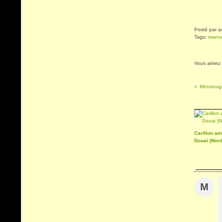
Posté par a
Tags:
manu
Vous aimez
Montroug
Carillon am
Douai (Nord
M