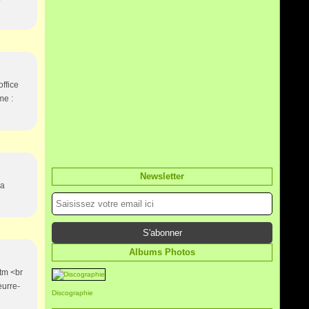
office
me :
Newsletter
la
Albums Photos
htm <br
eurre-
Discographie