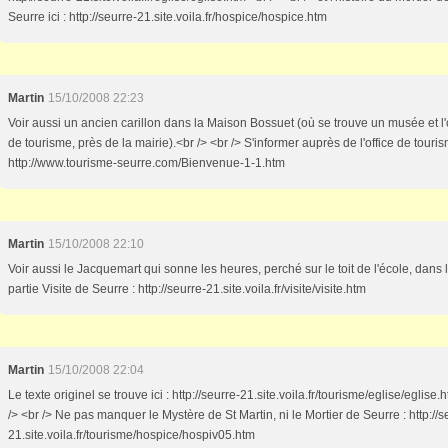
Seurre ici : http://seurre-21.site.voila.fr/hospice/hospice.htm
Martin
15/10/2008 22:23
Voir aussi un ancien carillon dans la Maison Bossuet (où se trouve un musée et l'
de tourisme, près de la mairie).<br /> <br /> S'informer auprès de l'office de touris
http://www.tourisme-seurre.com/Bienvenue-1-1.htm
Martin
15/10/2008 22:10
Voir aussi le Jacquemart qui sonne les heures, perché sur le toit de l'école, dans 
partie Visite de Seurre : http://seurre-21.site.voila.fr/visite/visite.htm
Martin
15/10/2008 22:04
Le texte originel se trouve ici : http://seurre-21.site.voila.fr/tourisme/eglise/eglise.
/> <br /> Ne pas manquer le Mystère de St Martin, ni le Mortier de Seurre : http://s
21.site.voila.fr/tourisme/hospice/hospiv05.htm