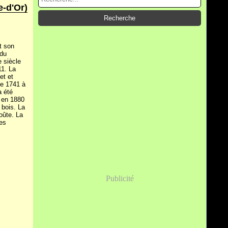
e-d'Or)
t son
 du
e siècle
11. La
et et
de 1741 à
a été
u en 1880
e bois. La
oûte. La
des
Publicité