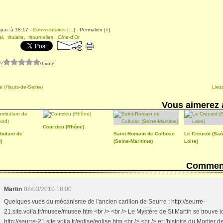
rpac à 18:17 -
Commentaires [
…
]
- Permalien [
#
]
el
,
titulaire
,
ritournelles
,
Côte-d'Or
 ?
0 vote
e (Hauts-de-Seine)
Lies
Vous aimerez 
Courzieu (Rhône)
bulant de
Saint-Romain de Colbosc
Le Creusot (Saô
)
(Seine-Maritime)
Loire)
Comment
Martin
08/03/2010 18:00
Quelques vues du mécanisme de l'ancien carillon de Seurre : http://seurre-
21.site.voila.fr/musee/musee.htm <br /> <br /> Le Mystère de St Martin se trouve ic
http://seurre-21.site.voila.fr/eglise/eglise.htm <br /> <br /> et l'histoire du Mortier d