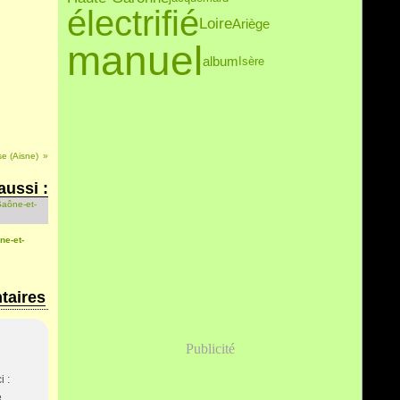
électrifié
Loire
Ariège
manuel
album
Isère
se (Aisne)
aussi :
ne-et-
aires
Publicité
i :
e