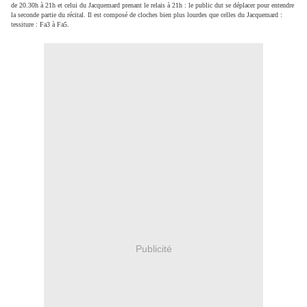
de 20.30h à 21h et celui du Jacquemard prenant le relais à 21h : le public dut se déplacer pour entendre
la seconde partie du récital. Il est composé de cloches bien plus lourdes que celles du Jacquemard :
tessiture : Fa3 à Fa5.
Publicité