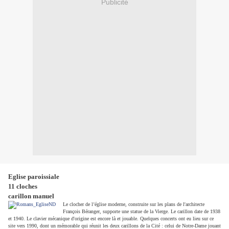
Publicité
Eglise paroissiale
11 cloches
carillon manuel
Le clocher de l’église moderne, construite sur les plans de l'architecte
François Béranger, supporte une statue de la Vierge. Le carillon date de 1938
et 1940. Le clavier mécanique d'origine est encore là et jouable. Quelques concerts ont eu lieu sur ce
site vers 1990, dont un mémorable qui réunit les deux carillons de la Cité : celui de Notre-Dame jouant