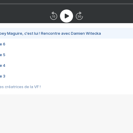
bey Maguire, c'est lui ! Rencontre avec Damien Witecka
e 6
e 5
e 4
e 3
s créatrices de la VF !
e 2
e 1
e Mektoub My Love arrive enfin ! Rencontre avec Shaïn Boumedine et Sal
i : après Toni en famille