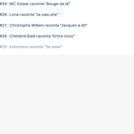
#29 : MC Solaar raconte "Bouge de là"
28 : Lorie raconte "Je vais vite"
#27 : Christophe Willem raconte "Jacques a dit"
#26 : Chimène Badi raconte "Entre nous"
#25 : Indochine raconte "3e sexe"
#24 : Zaho raconte "C'est chelou"
#23 : Patrick Bruel raconte "Au café des délices"
#22 : Kyo raconte "Le chemin"
#21 : Nolwenn Leroy raconte "Cassé"
#20 : Patrick Hernandez raconte "Born to be alive"
#19 : Lorie raconte "Près de moi"
#18 : Michael Jones raconte "A nos actes manqués" (avec Jean-Jacque
#17 : Khaled raconte "Aïcha"