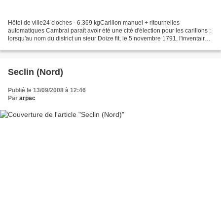
Hôtel de ville24 cloches - 6.369 kgCarillon manuel + ritournelles
automatiques Cambrai paraît avoir été une cité d'élection pour les carillons :
lorsqu'au nom du district un sieur Doize fit, le 5 novembre 1791, l'inventaire
des clochers paroissiaux, il...
Seclin (Nord)
Publié le 13/09/2008 à 12:46
Par
arpac