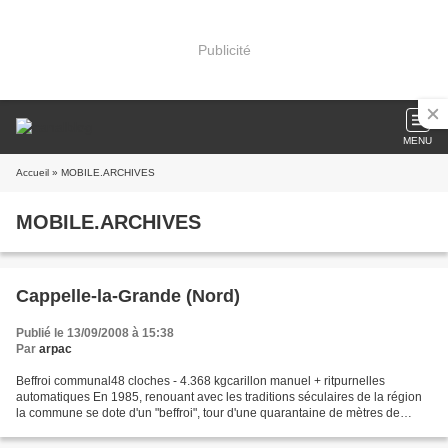
Publicité
MENU
Accueil
» MOBILE.ARCHIVES
MOBILE.ARCHIVES
Cappelle-la-Grande (Nord)
Publié le 13/09/2008 à 15:38
Par
arpac
Beffroi communal48 cloches - 4.368 kgcarillon manuel + ritpurnelles
automatiques En 1985, renouant avec les traditions séculaires de la région
la commune se dote d'un "beffroi", tour d'une quarantaine de mètres de
hauteur d'architecture contemporaine,...