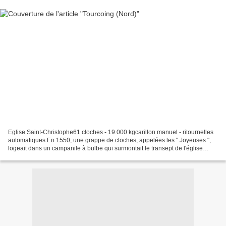
Eglise Saint-Christophe61 cloches - 19.000 kgcarillon manuel - ritournelles
automatiques En 1550, une grappe de cloches, appelées les " Joyeuses ",
logeait dans un campanile à bulbe qui surmontait le transept de l'église
primitive, en son milieu. On n'a...