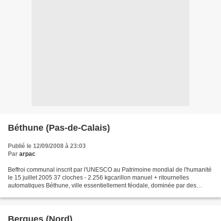
Béthune (Pas-de-Calais)
Publié le 12/09/2008 à 23:03
Par
arpac
Beffroi communal inscrit par l'UNESCO au Patrimoine mondial de l'humanité
le 15 juillet 2005 37 cloches - 2.256 kgcarillon manuel + ritournelles
automatiques Béthune, ville essentiellement féodale, dominée par des
seigneurs puissants et jaloux de leur...
Bergues (Nord)