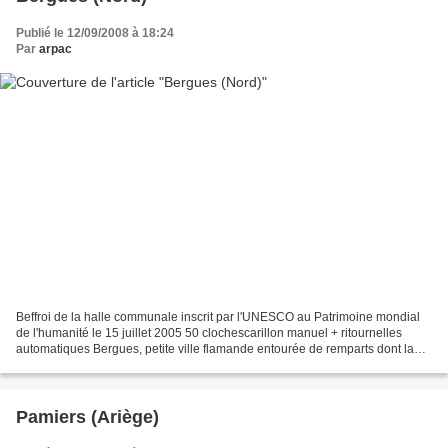
Publié le 12/09/2008 à 18:24
Par
arpac
Beffroi de la halle communale inscrit par l'UNESCO au Patrimoine mondial
de l'humanité le 15 juillet 2005 50 clochescarillon manuel + ritournelles
automatiques Bergues, petite ville flamande entourée de remparts dont la
célèbre "couronne d'Hondschoote"...
Pamiers (Ariège)