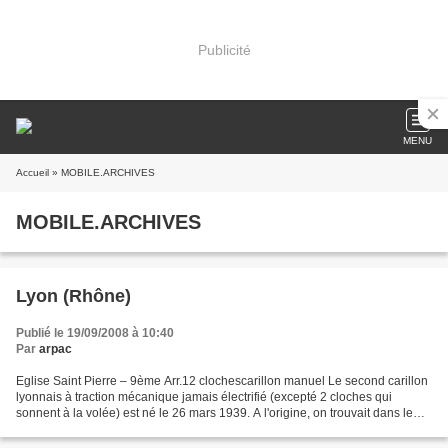
Publicité
MENU
Accueil
» MOBILE.ARCHIVES
MOBILE.ARCHIVES
Lyon (Rhône)
Publié le 19/09/2008 à 10:40
Par
arpac
Eglise Saint Pierre – 9ème Arr.12 clochescarillon manuel Le second carillon
lyonnais à traction mécanique jamais électrifié (excepté 2 cloches qui
sonnent à la volée) est né le 26 mars 1939. A l'origine, on trouvait dans le
clocher une cloche de 1700...