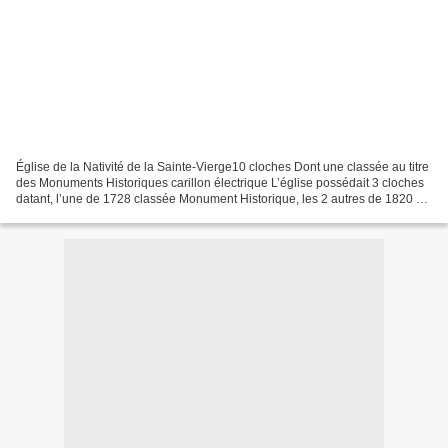
Église de la Nativité de la Sainte-Vierge10 cloches Dont une classée au titre
des Monuments Historiques carillon électrique L’église possédait 3 cloches
datant, l’une de 1728 classée Monument Historique, les 2 autres de 1820 et
1847. En 1998 l’association...