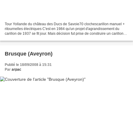
Tour Yollande du château des Ducs de Savoie70 clochescarillon manuel +
ritournelles électriques C'est en 1984 qu'un projet d'agrandissement du
carillon de 1937 se fit jour. Mais décision fut prise de construire un carillon
neuf de 70 cloches, un des plus...
Brusque (Aveyron)
Publié le 18/09/2008 à 15:31
Par
arpac