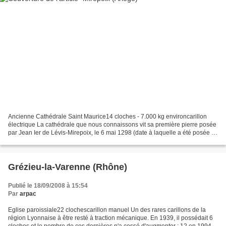
Ancienne Cathédrale Saint Maurice14 cloches - 7.000 kg environcarillon
électrique La cathédrale que nous connaissons vit sa première pierre posée
par Jean Ier de Lévis-Mirepoix, le 6 mai 1298 (date à laquelle a été posée la
pierre de dédicace). Son édification...
Grézieu-la-Varenne (Rhône)
Publié le 18/09/2008 à 15:54
Par
arpac
Eglise paroissiale22 clochescarillon manuel Un des rares carillons de la
région Lyonnaise à être resté à traction mécanique. En 1939, il possédait 6