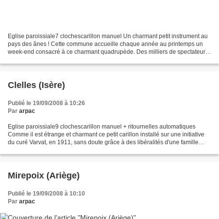
Eglise paroissiale7 clochescarillon manuel Un charmant petit instrument au
pays des ânes ! Cette commune accueille chaque année au printemps un
week-end consacré à ce charmant quadrupède. Des milliers de spectateurs
qui, au passage, entendent le carillon...
Clelles (Isère)
Publié le 19/09/2008 à 10:26
Par
arpac
Eglise paroissiale9 clochescarillon manuel + ritournelles automatiques
Comme il est étrange et charmant ce petit carillon installé sur une initiative
du curé Varvat, en 1911, sans doute grâce à des libéralités d'une famille
locale. La machine à carillonner...
Mirepoix (Ariège)
Publié le 19/09/2008 à 10:10
Par
arpac