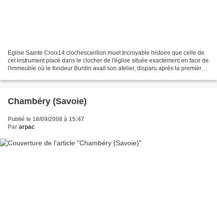
Eglise Sainte Croix14 clochescarillon muet Incroyable histoire que celle de
cet instrument placé dans le clocher de l'église située exactement en face de
l'immeuble où le fondeur Burdin avait son atelier, disparu après la première
guerre mondiale. Fondu...
Chambéry (Savoie)
Publié le 18/09/2008 à 15:47
Par
arpac