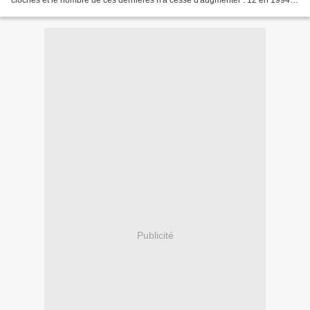
cloches et le nombre de ces dernières n'a cessé d'augmenter : 12 en 1994 et
22 en 2007. La cloche la plus...
Publicité