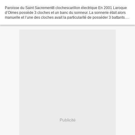
Paroisse du Saint Sacrement8 clochescarillon électrique En 2001 Laroque
d’Olmes possède 3 cloches et un banc du sonneur. La sonnerie était alors
manuelle et l’une des cloches avait la particularité de posséder 3 battants.
Naît alors le projet d’ajouter...
Publicité