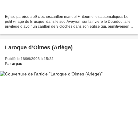
Eglise paroissiale9 clochescarillon manuel + ritournelles automatiques Le
petit village de Brusque, dans le sud Aveyron, sur la rivière le Dourdou, a le
privilège d’avoir un carillon de 9 cloches dans son église qui, primitivement
se trouvait dans l’enceinte...
Laroque d’Olmes (Ariège)
Publié le 18/09/2008 à 15:22
Par
arpac